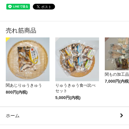
売れ筋商品
関もの加工品
7,000円(内税
関あじりゅうきゅう
りゅうきゅう食べ比べ
セット
800円(内税)
5,000円(内税)
ホーム