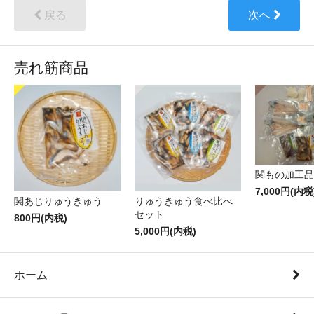
戻る
次へ
売れ筋商品
関もの加工品
7,000円(内税
関あじりゅうきゅう
りゅうきゅう食べ比べ
セット
800円(内税)
5,000円(内税)
ホーム