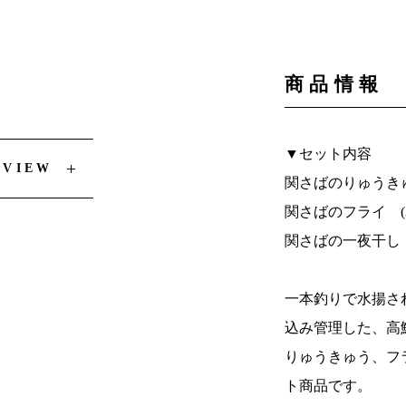
商品情報
▼セット内容
EVIEW
関さばのりゅうきゅう
関さばのフライ (3
関さばの一夜干し (
一本釣りで水揚さ
込み管理した、高
りゅうきゅう、フ
ト商品です。