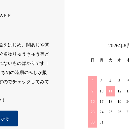
TAFF
魚をはじめ、関あじや関
2026年8
分名物りゅうきゅう等ど
日
月
火
水
れないものばかりです！
うち旬の時期のみしか販
2
3
4
5
すのでチェックしてみて
9
10
11
12
1
い！
16
17
18
19
2
23
24
25
26
2
らから
30
31